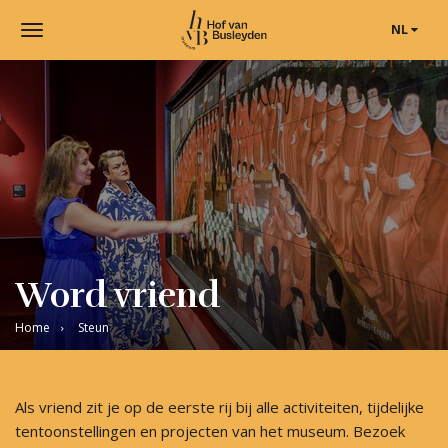
NL
Toggle
navigation
Museum
Hof
van
Busleyden
|
Museum
in
Mechelen
Word vriend
Home
Steun
Als vriend zit je op de eerste rij bij alle activiteiten, tijdelijke
tentoonstellingen en projecten van het museum. Bezoek