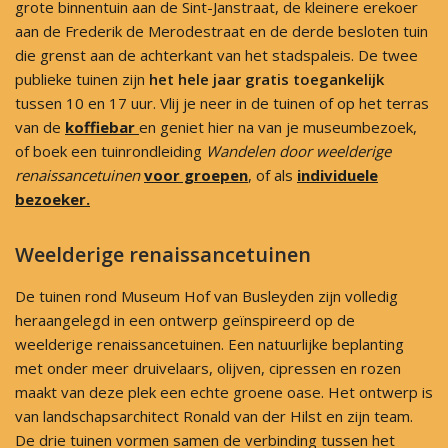
grote binnentuin aan de Sint-Janstraat, de kleinere erekoer
aan de Frederik de Merodestraat en de derde besloten tuin
die grenst aan de achterkant van het stadspaleis. De twee
publieke tuinen zijn
het hele jaar gratis toegankelijk
tussen 10 en 17 uur. Vlij je neer in de tuinen of op het terras
van de
koffiebar
en geniet hier na van je museumbezoek,
of boek een tuinrondleiding
Wandelen door weelderige
renaissancetuinen
voor groepen
, of als
individuele
bezoeker.
Weelderige renaissancetuinen
De tuinen rond Museum Hof van Busleyden zijn volledig
heraangelegd in een ontwerp geïnspireerd op de
weelderige renaissancetuinen. Een natuurlijke beplanting
met onder meer druivelaars, olijven, cipressen en rozen
maakt van deze plek een echte groene oase. Het ontwerp is
van landschapsarchitect Ronald van der Hilst en zijn team.
De drie tuinen vormen samen de verbinding tussen het