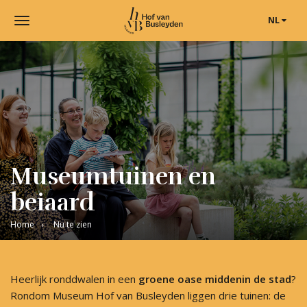
NL
Toggle
navigation
Museum
Hof
van
Busleyden
|
Museum
in
Mechelen
Museumtuinen en
beiaard
Home
Nu te zien
Heerlijk ronddwalen in een
groene oase middenin de stad
?
Rondom Museum Hof van Busleyden liggen drie tuinen: de