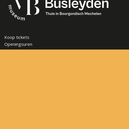
Koop tickets
Openingsuren
Veelgestelde vragen
Steun het museum
Vacatures
Nieuwsbrief
Contact
Sitemap
Algemene voorwaarden
Privacybeleid
Frederik de Merodestraat 65