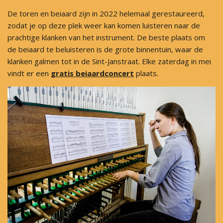
De toren en beiaard zijn in 2022 helemaal gerestaureerd,
zodat je op deze plek weer kan komen luisteren naar de
prachtige klanken van het instrument. De beste plaats om
de beiaard te beluisteren is de grote binnentuin, waar de
klanken galmen tot in de Sint-Janstraat. Elke zaterdag in mei
vindt er een
gratis beiaardconcert
plaats.