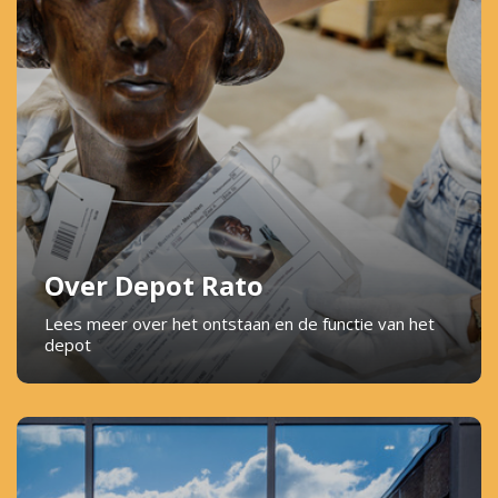
Over Depot Rato
Lees meer over het ontstaan en de functie van het
depot