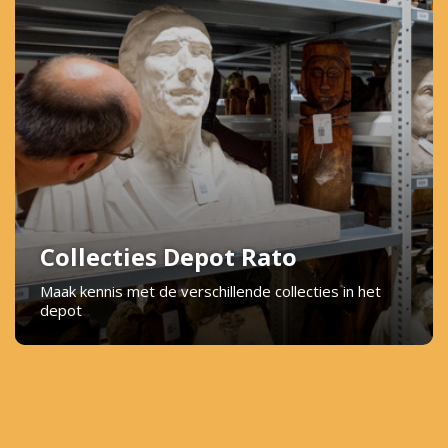
Collecties Depot Rato
Maak kennis met de verschillende collecties in het
depot