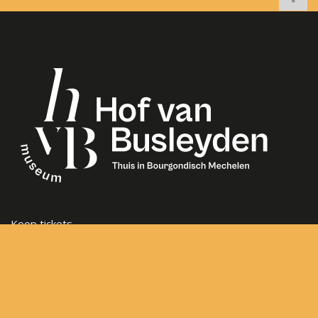
Koop tickets
Openingsuren
Veelgestelde vragen
Steun het museum
Vacatures
Nieuwsbrief