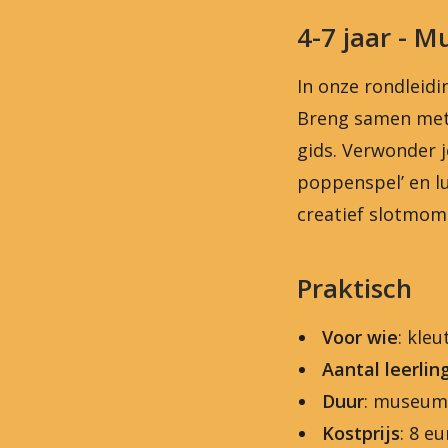
4-7 jaar - 
In onze rondleidi
Breng samen met
gids. Verwonder j
poppenspel’ en l
creatief slotmom
Praktisch
Voor wie
: kleu
Aantal leerlin
Duur
: museumb
Kostprijs
: 8 e