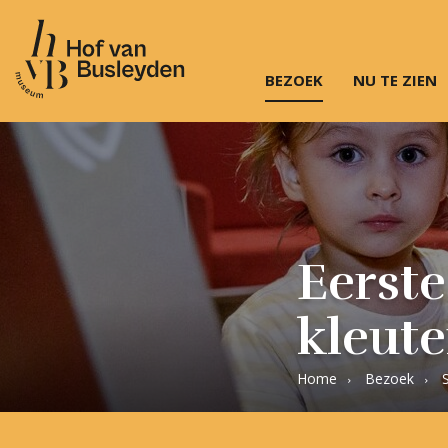
BEZOEK
NU TE ZIEN
Museum
Hof
van
Busleyden
|
Museum
in
Eerst
Mechelen
kleute
Home
Bezoek