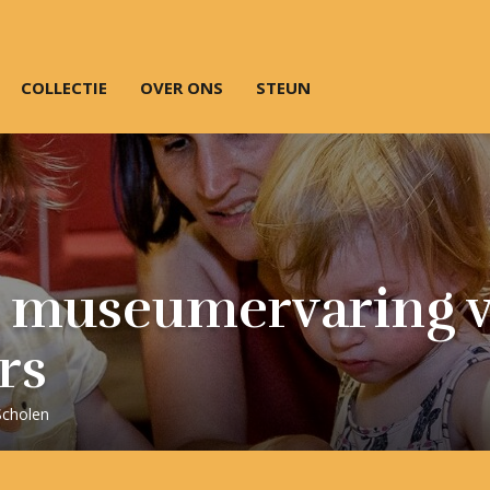
COLLECTIE
OVER ONS
STEUN
e museumervaring 
rs
Scholen