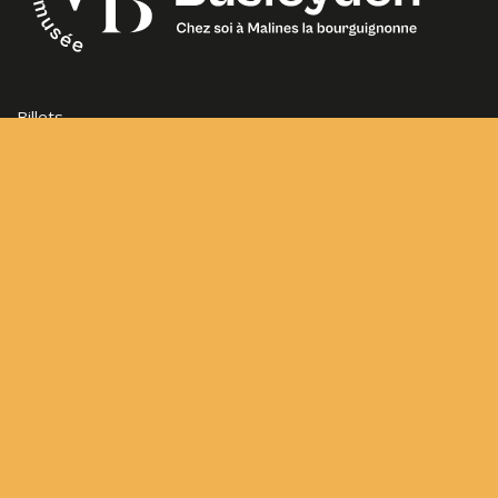
Billets
Heures d’ouverture
Questions fréquemment posées
Contact
Sitemap
Conditions générales d’utilisation
Frederik de Merodestraat 65
2800 Mechelen
hvb@mechelen.be